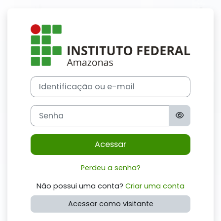
Ir para o conteúdo principal
Acesso a Escol
Avançar para criar nova conta
Identificação ou e-mail
Senha
Acessar
Perdeu a senha?
Não possui uma conta?
Criar uma conta
Acessar como visitante